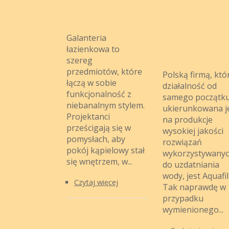
Galanteria
łazienkowa to
szereg
przedmiotów, które
Polską firmą, któ
łączą w sobie
działalność od
funkcjonalność z
samego początk
niebanalnym stylem.
ukierunkowana j
Projektanci
na produkcje
prześcigają się w
wysokiej jakości
pomysłach, aby
rozwiązań
pokój kąpielowy stał
wykorzystywany
się wnętrzem, w...
do uzdatniania
wody, jest Aquafil
Czytaj więcej
Tak naprawdę w
przypadku
wymienionego...