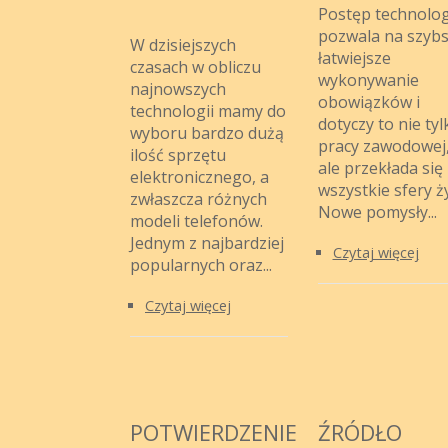
Postęp technolog
pozwala na szybs
W dzisiejszych
łatwiejsze
czasach w obliczu
wykonywanie
najnowszych
obowiązków i
technologii mamy do
dotyczy to nie tyl
wyboru bardzo dużą
pracy zawodowej
ilość sprzętu
ale przekłada się
elektronicznego, a
wszystkie sfery ży
zwłaszcza różnych
Nowe pomysły...
modeli telefonów.
Jednym z najbardziej
Czytaj więcej
popularnych oraz...
Czytaj więcej
POTWIERDZENIE
ŹRÓDŁO