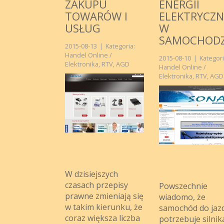
ZAKUPU
ENERGII
TOWARÓW I
ELEKTRYCZN
USŁUG
W
SAMOCHODZ
2015-08-13
|
Kategoria:
Handel Online /
2015-08-10
|
Kategori
Elektronika, RTV, AGD
Handel Online /
Elektronika, RTV, AGD
W dzisiejszych
czasach przepisy
Powszechnie
prawne zmieniają się
wiadomo, że
w takim kierunku, że
samochód do jaz
coraz większa liczba
potrzebuje silnik