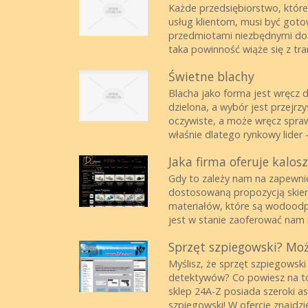
Każde przedsiębiorstwo, które
usług klientom, musi być got
przedmiotami niezbędnymi do 
taka powinność wiąże się z tra
Świetne blachy
Blacha jako forma jest wręcz
dzielona, a wybór jest przejrzy
oczywiste, a może wręcz spraw
właśnie dlatego rynkowy lider - c
Jaka firma oferuje kalosz
Gdy to zależy nam na zapewnie
dostosowaną propozycją skiero
materiałów, które są wodoodp
jest w stanie zaoferować nam n
Sprzęt szpiegowski? Moż
Myślisz, że sprzęt szpiegowsk
detektywów? Co powiesz na to
sklep 24A-Z posiada szeroki 
szpiegowski! W ofercie znajdz