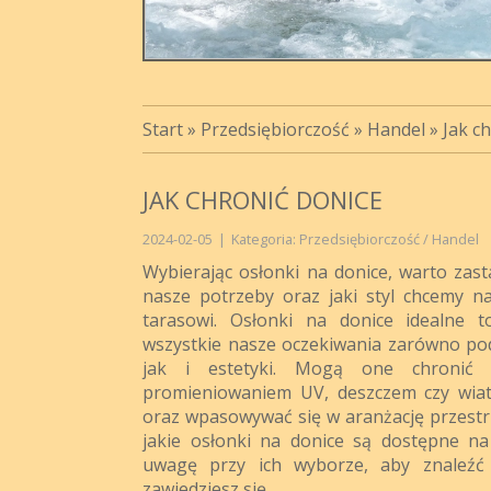
Start
»
Przedsiębiorczość
»
Handel
»
Jak c
JAK CHRONIĆ DONICE
2024-02-05
|
Kategoria: Przedsiębiorczość / Handel
Wybierając osłonki na donice, warto zast
nasze potrzeby oraz jaki styl chcemy 
tarasowi. Osłonki na donice idealne t
wszystkie nasze oczekiwania zarówno po
jak i estetyki. Mogą one chronić r
promieniowaniem UV, deszczem czy wiat
oraz wpasowywać się w aranżację przestrz
jakie osłonki na donice są dostępne n
uwagę przy ich wyborze, aby znaleźć t
zawiedziesz się.