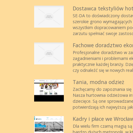
Dostawca tekstyliów hot
SE-DA to doświadczony dostawc
szerokie grono wymagających 
wszystkim dopracowaniem pod
zarzutu spełniać swoje zastoso
Fachowe doradztwo eko
Profesjonalne doradztwo w za
zagadnieniami i problemami e
praktycznie każdej branży. Dz
czy odnaleźć się w nowych reali
Tania, modna odzież
Zachęcamy do zapoznania się 
Nasza hurtownia odzieżowa in
dziecięce. Są one sprowadzan
potwierdzają ich najwyższą jako
Kadry i płace we Wrocła
Dla wielu firm czarną magią są
bardzo dużych metropolii, w kt