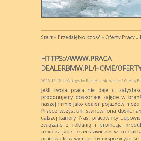
Start
»
Przedsiębiorczość
»
Oferty Pracy
»
HTTPS://WWW.PRACA-
DEALERBMW.PL/HOME/OFERTY
2018-12-12
|
Kategoria: Przedsiębiorczość / Oferty P
Jeśli twoja praca nie daje ci satysfak
proponujemy doskonałe zajęcie w bran
naszej firmie jako dealer pojazdów może p
Przede wszystkim stanowi ona doskonałe
dalszej kariery. Nasi pracownicy odpowied
związane z reklamą i promocją produ
również jako przedstawiciele w kontakt
pracowników wymagamy dyspozycyjności p