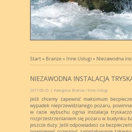
Start
»
Branże
»
Inne Usługi
»
Niezawodna inst
NIEZAWODNA INSTALACJA TRYSK
2017-05-25
|
Kategoria: Branże / Inne Usługi
Jeśli chcemy zapewnić maksimum bezpiecze
wypadek nieprzewidzianego pożaru, powinna
w razie wybuchu ognia instalacja tryskac
rozprzestrzenianiem się pożaru w budynku bą
jeszcze duży. Jeśli odpowiadasz za bezpiecze
powinieneś rozważyć zainstalowanie takiego