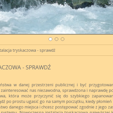
alacja tryskaczowa - sprawdź
ACZOWA - SPRAWDŹ
ństwa w danej przestrzeni publicznej i być przygotow
 zainteresować nas niezawodna, sprawdzona i naprawdę 
zowa, która może przyczynić się do szybkiego zapanowa
dź po prostu ugasić go na samym początku, kiedy płomień n
ństwo danego miejsca i chcesz postępować zgodnie z jego za
 systemu. Nowoczesna instalacja tryskaczowa najwyższej k