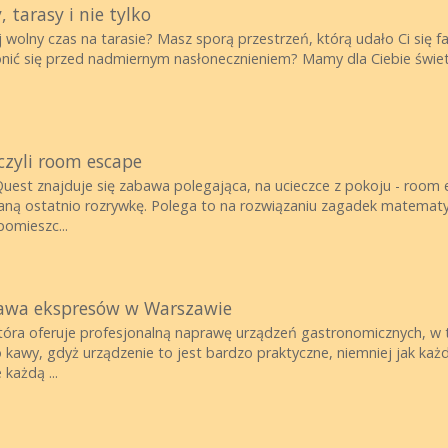
 tarasy i nie tylko
wolny czas na tarasie? Masz sporą przestrzeń, którą udało Ci się fa
nić się przed nadmiernym nasłonecznieniem? Mamy dla Ciebie świet
czyli room escape
Quest znajduje się zabawa polegająca, na ucieczce z pokoju - room
ną ostatnio rozrywkę. Polega to na rozwiązaniu zagadek matematy
pomieszc...
rawa ekspresów w Warszawie
która oferuje profesjonalną naprawę urządzeń gastronomicznych, w
awy, gdyż urządzenie to jest bardzo praktyczne, niemniej jak każ
każdą ...