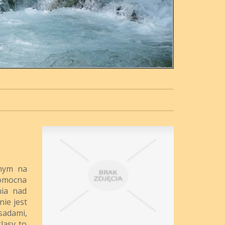
anym na
pomocna
nia nad
ie jest
sadami,
lasy to