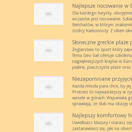
Najlepsze nocowanie w S
Dla każdego turysty, obojętn
wczasów jest nocowanie. Szkl
Bełchatów, w którym znakomit
stolicy Karkonoszy. Z okien okie
Słoneczne greckie plaże 
Żeglarstwo to sport który zape
firma Geo Sail oferuje szkoleni
najpiękniejszych krajów w Euro
piękne, piaszczyste plaże oraz k
Niezapomniane przyjęci
Każda młoda para chce, by jej 
Przecież to najważniejszy w ży
wesele w górach. Wspaniała gó
sprawiają, że ślub ma okazję sta
Najlepszy komfortowy h
Uwielbiasz Mazury i starasz si
zastanawiasz się, jaki na obec