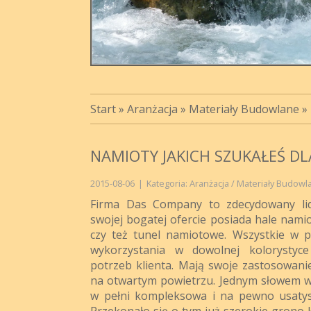
Start
»
Aranżacja
»
Materiały Budowlane
»
NAMIOTY JAKICH SZUKAŁEŚ DL
2015-08-06
|
Kategoria: Aranżacja / Materiały Budowl
Firma Das Company to zdecydowany li
swojej bogatej ofercie posiada hale na
czy też tunel namiotowe. Wszystkie w p
wykorzystania w dowolnej kolorystyc
potrzeb klienta. Mają swoje zastosowan
na otwartym powietrzu. Jednym słowem ws
w pełni kompleksowa i na pewno usatysf
Przekonało się o tym już szerokie grono k