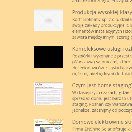
architektonicznego. Początkow
Produkcja wysokiej klasy
Korff Isolmatic sp. z o.o. dzi
swoje zakłady produkcyjne. Głó
elementów instalacyjnych i izo
zawiera między innymi szereg p
Kompleksowe usługi rozb
Rozbiórki i wykonane z przes
(Warszawa) są pracami, które 
zleceniodawców z sąsiadując
ciężkimi, niezbędnymi do takic
Czym jest home staging? 
W dzisiejszych czasach, gdzie
sprzedaż domu jest bardzo ut
staging. Poznań czy Warszawa,
Jednakże, zacznijmy od początk
Domowe elektrownie słon
Firma ZNShine Solar oferuje k