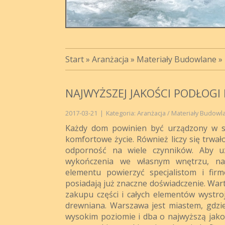
Start
»
Aranżacja
»
Materiały Budowlane
»
NAJWYŻSZEJ JAKOŚCI PODŁOGI
2017-03-21
|
Kategoria: Aranżacja / Materiały Budowl
Każdy dom powinien być urządzony w sp
komfortowe życie. Również liczy się trwa
odporność na wiele czynników. Aby uz
wykończenia we własnym wnętrzu, naj
elementu powierzyć specjalistom i firm
posiadają już znaczne doświadczenie. War
zakupu części i całych elementów wystro
drewniana. Warszawa jest miastem, gdzi
wysokim poziomie i dba o najwyższą jak