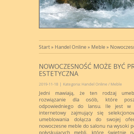
Start
»
Handel Online
»
Meble
»
Nowoczesn
NOWOCZESNOŚĆ MOŻE BYĆ PR
ESTETYCZNA
2019-11-18
|
Kategoria: Handel Online / Meble
Jedni mawiają, że ten rodzaj umebl
rozwiązanie dla osób, które posz
odpowiedniego do lansu. Ile jest w
internetowy zajmujący się selekcjono
umeblowania dołącza do swojej ofer
nowoczesne meble do salonu na wysoki poły
połyskujących mebli, które świetnie n