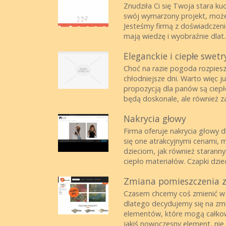
Znudziła Ci się Twoja stara k
swój wymarzony projekt, może t
Jesteśmy firmą z doświadczenie
mają wiedzę i wyobraźnie dlat..
Eleganckie i ciepłe swet
Choć na razie pogoda rozpiesz
chłodniejsze dni. Warto więc j
propozycją dla panów są ciepłe
będą doskonale, ale również za
Nakrycia głowy
Firma oferuje nakrycia głowy d
się one atrakcyjnymi cenami,
dzieciom, jak również starann
ciepło materiałów. Czapki dzie
Zmiana pomieszczenia 
Czasem chcemy coś zmienić w n
dlatego decydujemy się na zmi
elementów, które mogą całkow
jakiś nowoczesny element, nie m