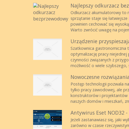
Najlepszy odkurzacz b
Odkurzacz akumulatorowy to n
sprzątanie staje się łatwiejs
powinien cechować się wysoką
Warto zwrócić uwagę na pojemn
Urządzenie przyspieszaj
Szatkownica gastronomiczna to
optymalizację pracy niejednej
czynności związanych z przyg
możliwość o wiele szybszego, s
Nowoczesne rozwiązania
Postęp technologii pozwala na
tylko pracy zawodowej, ale pr
konstruktorów i projektantów s
naszych domów i mieszkań, zmi
Antywirus Eset NOD32 - 
Jeżeli zastanawiasz się, jaki
zarówno w czasie rzeczywistym