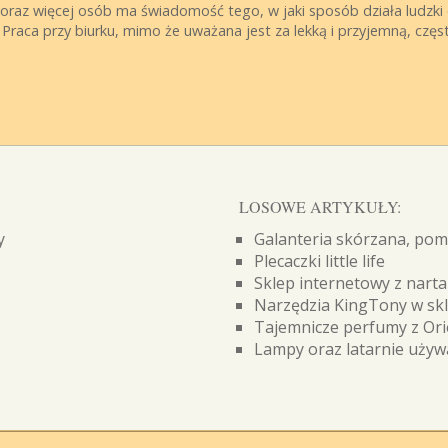
coraz więcej osób ma świadomość tego, w jaki sposób działa ludzk
raca przy biurku, mimo że uważana jest za lekką i przyjemną, częs
LOSOWE ARTYKUŁY:
y
Galanteria skórzana, pomp
Plecaczki little life
Sklep internetowy z nart
Narzędzia KingTony w sk
Tajemnicze perfumy z Or
Lampy oraz latarnie uży