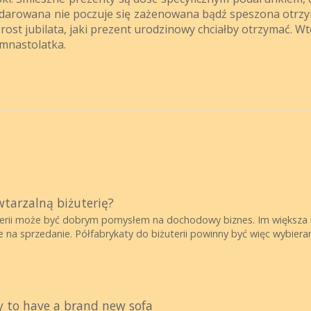
obdarowana nie poczuje się zażenowana bądź speszona otr
rost jubilata, jaki prezent urodzinowy chciałby otrzymać. W
emnastolatka.
wtarzalną biżuterię?
terii może być dobrym pomysłem na dochodowy biznes. Im większa 
 na sprzedanie. Półfabrykaty do biżuterii powinny być więc wybier
y to have a brand new sofa