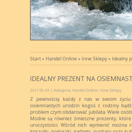
Start
»
Handel Online
»
Inne Sklepy
»
Idealny 
IDEALNY PREZENT NA OSIEMNAS
2017-05-29
|
Kategoria: Handel Online / Inne Sklepy
Z pewnością każdy z nas w swoim życiu p
osiemnastych urodzin kogoś z rodziny bądź
problem czym obdarować jubilata. Wiele osób 
Modne są również śmieszne prezenty, które
uroczystości. Wśród nich wymienić można r
koszulki, poduszki, gadżety, puchary oraz ku