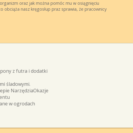
i organizm oraz jak można pomóc mu w osiągnięciu
to obciąża nasz kręgosłup praz sprawia, że pracownicy
ony z futra i dodatki
ami śladowymi.
lepie NarzędziaOkazje
ientu
wane w ogrodach