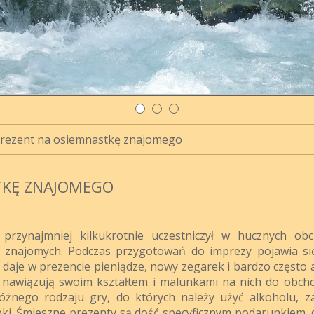
prezent na osiemnastkę znajomego
TKĘ ZNAJOMEGO
rzynajmniej kilkukrotnie uczestniczył w hucznych ob
 znajomych. Podczas przygotowań do imprezy pojawia si
daje w prezencie pieniądze, nowy zegarek i bardzo często a
 nawiązują swoim kształtem i malunkami na nich do obch
óżnego rodzaju gry, do których należy użyć alkoholu, 
bki. Śmieszne prezenty są dość specyficznym podarunkiem, 