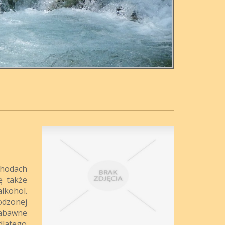
chodach
ę także
lkohol.
odzonej
zabawne
dlatego