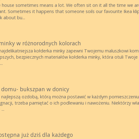
 house sometimes means a lot. We often sit on it all the time we a
tant. Sometimes it happens that someone soils our favourite Ikea klip
k about bu...
 minky w różnorodnych kolorach
 najdelikatniejsza kołderka minky zapewni Twojemu maluszkowi komfor
pszych, bezpiecznych materiałów kołderka minky, która otuli Twoje d
..
o domu- bukszpan w donicy
a najlepszą ozdobą, którą można postawić w każdym pomieszczeniu 
gnacji, trzeba pamiętać o ich podlewaniu i nawożeniu. Niektórzy wł
...
stępna już dziś dla każdego