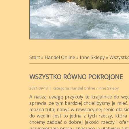
Start
»
Handel Online
»
Inne Sklepy
»
Wszystk
WSZYSTKO RÓWNO POKROJONE
2021-09-13
|
Kategoria: Handel Online / Inne Sklepy
A naszą uwagę przykuły te krajalnice do węd
sprawia, że tym bardziej chcielibyśmy je mie
można tutaj nabyć w rewelacyjnej cenie dla si
do wędlin. Jest to jedna z tych rzeczy, któr
chcemy zadbać o dobrej jakości rzeczy i ofer
przyspieszają pracę i znacząco ją ułatwiają tuta