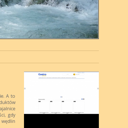
e. A to
oduktów
ajalnice
ci, gdy
 wędlin