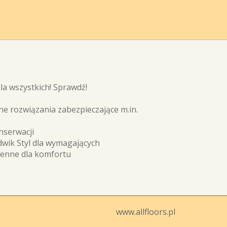
dla wszystkich! Sprawdź!
ne rozwiązania zabezpieczające m.in.
nserwacji
wik Styl dla wymagających
enne dla komfortu
www.allfloors.pl