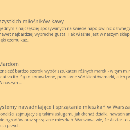
szystkich miłośników kawy
jednym z najczęściej spożywanych na świecie napojów. nic dziwnego
wet najbardziej wybredne gusta. Tak właśnie jest w naszym sklepi
ki czemu każ...
 Mardom
znaleźć bardzo szeroki wybór sztukaterii różnych marek - w tym m.in
ativa itp. Są to sprawdzone, popularne sód klientów marki, a ich pr
 naszym ...
 systemy nawadniające i sprzątanie mieszkań w Warsz
jonaliści zajmujący się takimi usługami, jak drenaż działki, nawadni
nie ogrodów oraz sprzątanie mieszkań. Warszawa wie, że Asztar to 
ją przyd...