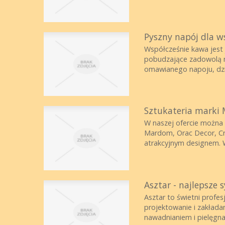
Pyszny napój dla w
Współcześnie kawa jest 
pobudzające zadowolą na
omawianego napoju, dzię
Sztukateria marki
W naszej ofercie można 
Mardom, Orac Decor, Cre
atrakcyjnym designem. W
Asztar - najlepsze
Asztar to świetni profes
projektowanie i zakłada
nawadnianiem i pielęgnac