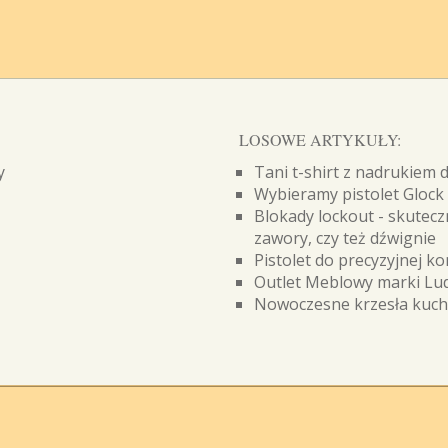
LOSOWE ARTYKUŁY:
y
Tani t-shirt z nadrukiem 
Wybieramy pistolet Glock
Blokady lockout - skutecz
zawory, czy też dźwignie
Pistolet do precyzyjnej ko
Outlet Meblowy marki Lud
Nowoczesne krzesła kuch