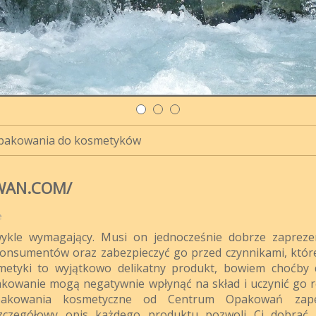
pakowania do kosmetyków
WAN.COM/
e
ykle wymagający. Musi on jednocześnie dobrze zaprez
konsumentów oraz zabezpieczyć go przed czynnikami, któ
smetyki to wyjątkowo delikatny produkt, bowiem choćby
kowanie mogą negatywnie wpłynąć na skład i uczynić go 
Opakowania kosmetyczne od Centrum Opakowań zape
zczegółowy opis każdego produktu pozwoli Ci dobrać 