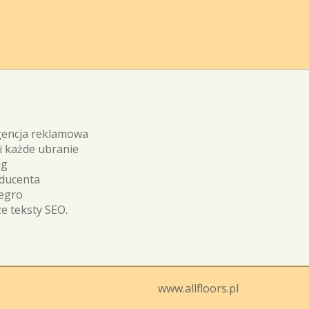
gencja reklamowa
 każde ubranie
ng
ducenta
legro
e teksty SEO.
www.allfloors.pl