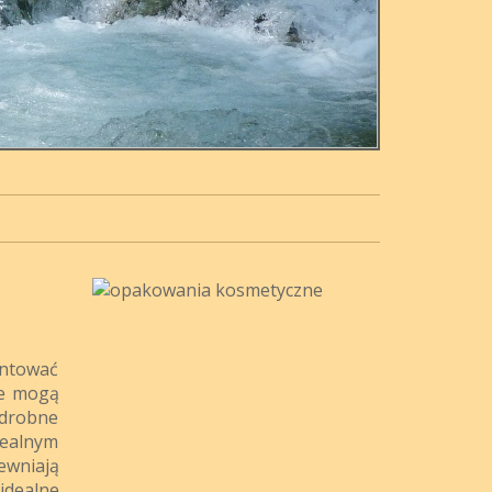
entować
re mogą
 drobne
realnym
wniają
idealne