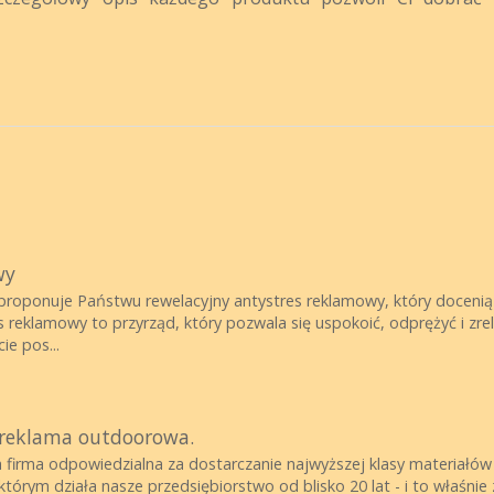
wy
proponuje Państwu rewelacyjny antystres reklamowy, który docenią 
s reklamowy to przyrząd, który pozwala się uspokoić, odprężyć i zr
ie pos...
 reklama outdoorowa.
 firma odpowiedzialna za dostarczanie najwyższej klasy materiałów 
tórym działa nasze przedsiębiorstwo od blisko 20 lat - i to właśni