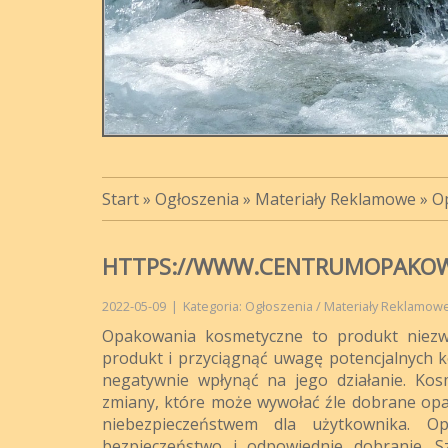
Start
»
Ogłoszenia
»
Materiały Reklamowe
»
O
HTTPS://WWW.CENTRUMOPAKO
2022-05-09
|
Kategoria: Ogłoszenia / Materiały Reklamow
Opakowania kosmetyczne to produkt niezw
produkt i przyciągnąć uwagę potencjalnych 
negatywnie wpłynąć na jego działanie. Ko
zmiany, które może wywołać źle dobrane opa
niebezpieczeństwem dla użytkownika. 
bezpieczeństwo i odpowiednie dobranie. S