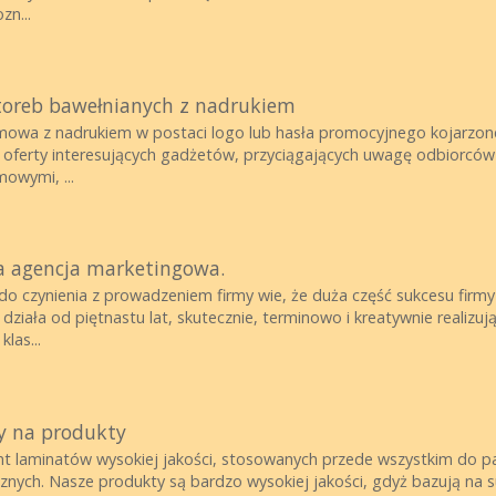
zn...
toreb bawełnianych z nadrukiem
mowa z nadrukiem w postaci logo lub hasła promocyjnego kojarzon
oferty interesujących gadżetów, przyciągających uwagę odbiorców 
owymi, ...
a agencja marketingowa.
 do czynienia z prowadzeniem firmy wie, że duża część sukcesu firmy
ziała od piętnastu lat, skutecznie, terminowo i kreatywnie realizuj
las...
y na produkty
nt laminatów wysokiej jakości, stosowanych przede wszystkim do 
cznych. Nasze produkty są bardzo wysokiej jakości, gdyż bazują na 