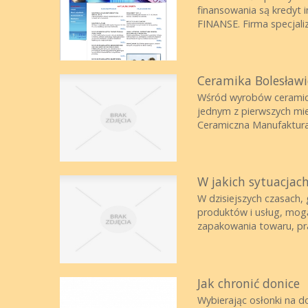
finansowania są kredyt 
FINANSE. Firma specjalizu
Ceramika Bolesławi
Wśród wyrobów ceramicz
jednym z pierwszych mie
Ceramiczna Manufaktura
W jakich sytuacjach
W dzisiejszych czasach, 
produktów i usług, mogą
zapakowania towaru, pra
Jak chronić donice
Wybierając osłonki na d