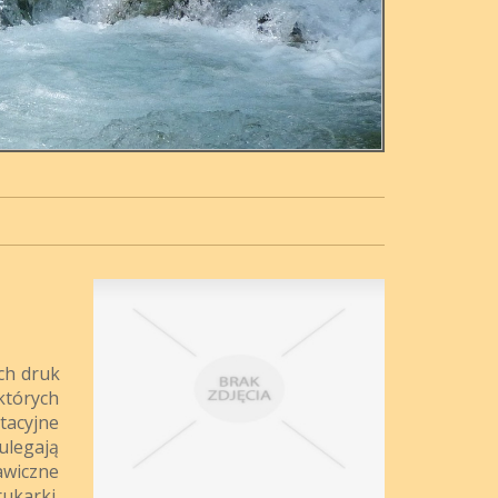
ch druk
których
tacyjne
ulegają
awiczne
ukarki,