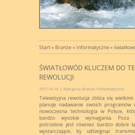
Start
»
Branże
»
Informatyczne
»
światłowó
ŚWIATŁOWÓD KLUCZEM DO TEL
REWOLUCJI
2017-10-16
|
Kategoria: Branże / Informatyczne
Telewizyjna rewolucja zbliża się wielkimi
planuje nadawanie swoich programów w 
nowoczesna technologia w Polsce, któ
bardzo wysokie wymagania. Poza sp
potrzebne jest również bardzo dobre łą
wystarczające, by udźwignąć transmi