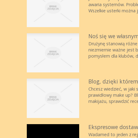
awaria systemów. Probl
Wszelkie usterki można j
Noś się we własnym
Drużynę stanowią różne 
niezmiernie ważne jest 
pomysłem dla klubów, dr
Blog, dzięki które
Chcesz wiedzieć, w jaki
prawidłowy make up? Bl
makijażu, sprawdzić rece
Ekspresowe dostaw
Wadamed to jeden z reg