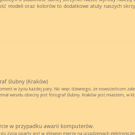
ość modeli oraz kolorów to dodatkowe atuty naszych skrz
raf ślubny (Kraków)
oment w życiu każdej pary. Nic więc dziwnego, że nowożeńcom zależ
emal weselu obecny jest fotograf ślubny. Kraków jest miastem, w któ
rcie w przypadku awarii komputerów.
ego życia oparty jest w głównej mierze na urządzeniach elektronic