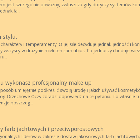
em jest szczególnie poważny, zwłaszcza gdy dotyczy systemów kom
ednak ła...
 stylu.
charaktery i temperamenty. O jej sile decyduje jednak jedność i kon
by wszyscy w drużynie mieli ten sam ubiór. To jednoczy i buduje wi
u...
mu wykonasz profesjonalny make up
 sposób umiejętnie podkreślić swoją urodę i jakich używać kosmetykó
og Orzechowe Oczy zdradzi odpowiedź na te pytania. To właśnie t
nzje poszczeg...
y farb jachtowych i przeciwporostowych
ionalnych liderów w zakresie dostaw jakościowych farb jachtowych