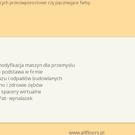
cych przeciwporostowe czy pęczniejące farby.
odyfikacja maszyn dla przemysłu
 podstawa w firmie
ruzu i odpadów budowlanych
no i zdrowie zębów
 spacery wirtualne
Pat- wynalazek
www.allfloors.pl