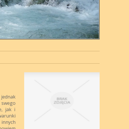
 jednak
m swego
, jak i
arunki
 innych
 bowiem