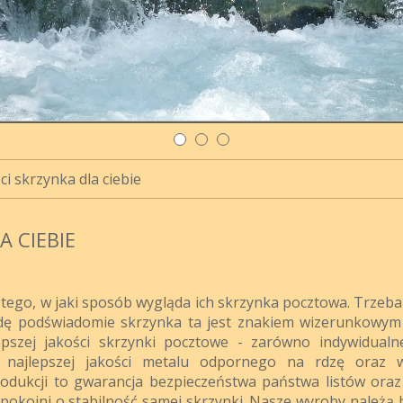
ci skrzynka dla ciebie
A CIEBIE
tego, w jaki sposób wygląda ich skrzynka pocztowa. Trzeba
awdę podświadomie skrzynka ta jest znakiem wizerunkowy
lepszej jakości skrzynki pocztowe - zarówno indywidualne
najlepszej jakości metalu odpornego na rdzę oraz w
odukcji to gwarancja bezpieczeństwa państwa listów oraz
spokojni o stabilność samej skrzynki. Nasze wyroby należą