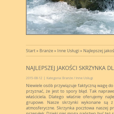
Start
»
Branże
»
Inne Usługi
»
Najlepszej jakoś
NAJLEPSZEJ JAKOŚCI SKRZYNKA DL
2015-08-12
|
Kategoria: Branże / Inne Usługi
Niewiele osób przywiązuje faktyczną wagę do 
przyznać, że jest to spory błąd. Tak napr
właściciela. Dlatego właśnie oferujemy naj
grupowe. Nasze skrzynki wykonane są z 
atmosferyczne. Skrzynka pocztowa naszej pr
przesyłek. Dzięki niej mogą państwo być też 