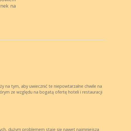
ynek na
y na tym, aby uwiecznić te niepowtarzalne chwile na
rym ze względu na bogatą ofertę hoteli i restauracji
znych, dużym problemem staje się nawet najmniejsza