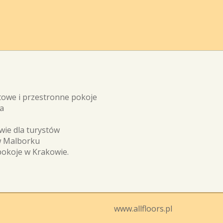
rtowe i przestronne pokoje
a
wie dla turystów
 w Malborku
 pokoje w Krakowie.
www.allfloors.pl