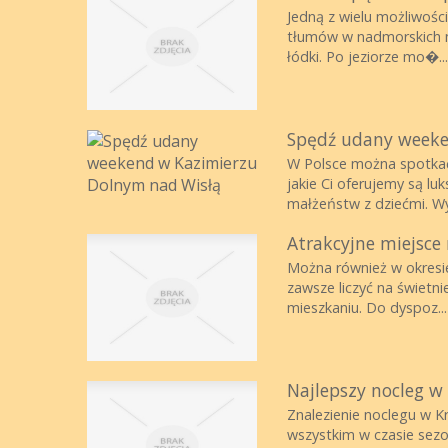
Jedną z wielu możliwości
tłumów w nadmorskich mi
łódki. Po jeziorze mo�...
Spędź udany weeke
W Polsce można spotkać 
jakie Ci oferujemy są l
małżeństw z dziećmi. Wy
Atrakcyjne miejsce 
Można również w okresie
zawsze liczyć na świetn
mieszkaniu. Do dyspoz...
Najlepszy nocleg w
Znalezienie noclegu w K
wszystkim w czasie sezo