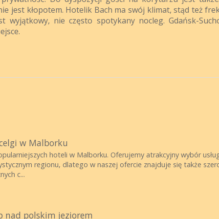
 jest kłopotem. Hotelik Bach ma swój klimat, stąd też fre
st wyjątkowy, nie często spotykany nocleg. Gdańsk-Such
ejsce.
ocelgi w Malborku
pularniejszych hoteli w Malborku. Oferujemy atrakcyjny wybór usług,
tycznym regionu, dlatego w naszej ofercie znajduje się także szero
ych c...
p nad polskim jeziorem