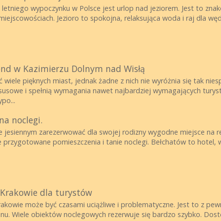
 letniego wypoczynku w Polsce jest urlop nad jeziorem. Jest to znako
ejscowościach. Jezioro to spokojna, relaksująca woda i raj dla w
nd w Kazimierzu Dolnym nad Wisłą
wiele pięknych miast, jednak żadne z nich nie wyróżnia się tak nie
uksusowe i spełnią wymagania nawet najbardziej wymagających tury
po...
na noclegi.
 jesiennym zarezerwować dla swojej rodizny wygodne miejsce na rel
ie przygotowane pomieszczenia i tanie noclegi. Bełchatów to hotel,
 Krakowie dla turystów
rakowie może być czasami uciążliwe i problematyczne. Jest to z pe
nu. Wiele obiektów noclegowych rezerwuje się bardzo szybko. Dost