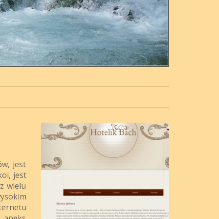
w, jest
i, jest
z wielu
wysokim
ternetu
e aneks