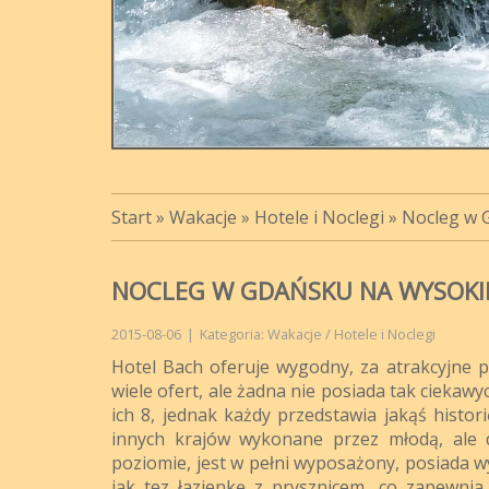
Start
»
Wakacje
»
Hotele i Noclegi
»
Nocleg w 
NOCLEG W GDAŃSKU NA WYSOKI
2015-08-06
|
Kategoria: Wakacje / Hotele i Noclegi
Hotel Bach oferuje wygodny, za atrakcyjne pi
wiele ofert, ale żadna nie posiada tak cieka
ich 8, jednak każdy przedstawia jakąś histor
innych krajów wykonane przez młodą, ale 
poziomie, jest w pełni wyposażony, posiada 
jak tez łazienkę z prysznicem, co zapewnia