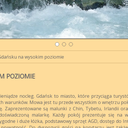
Gdańsku na wysokim poziomie
M POZIOMIE
eniądze nocleg. Gdańsk to miasto, które przyciąga turystó
wych warunków. Mowa jest tu przede wszystkim o wnętrzu poko
ię. Zaprezentowane są malunki z Chin, Tybetu, Irlandii ora
doświadczoną malarkę. Każdy pokój prezentuje się na 
wygodne i duże łóżka, podstawowy sprzęt AGD, dostęp do In
 prywatność. Do dyspozycji gości na korytarzu jest takż