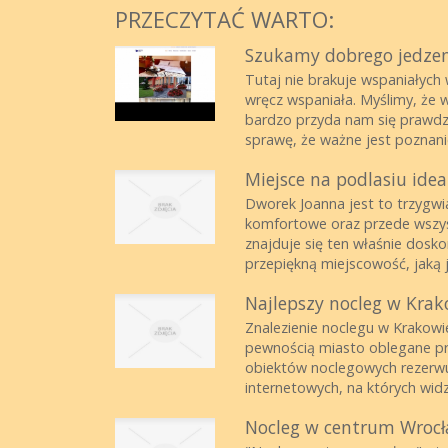
PRZECZYTAĆ WARTO:
Szukamy dobrego jedze
Tutaj nie brakuje wspaniałyc
wręcz wspaniała. Myślimy, że 
bardzo przyda nam się prawdz
sprawę, że ważne jest poznanie o
Miejsce na podlasiu ide
Dworek Joanna jest to trzygw
komfortowe oraz przede wszyst
znajduje się ten właśnie dosk
przepiękną miejscowość, jaką je
Najlepszy nocleg w Krak
Znalezienie noclegu w Krakowie
pewnością miasto oblegane prz
obiektów noclegowych rezerwu
internetowych, na których widzi
Nocleg w centrum Wrocł