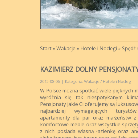
Start
»
Wakacje
»
Hotele i Noclegi
»
Spędź 
KAZIMIERZ DOLNY PENSJONAT
2015-08-06
|
Kategoria: Wakacje / Hotele i Noclegi
W Polsce można spotkać wiele pięknych mi
wyróżnia się tak niespotykanym klim
Pensjonaty jakie Ci oferujemy są luksuso
najbardziej wymagających turystó
apartamenty dla par oraz małżeństw z
komfortowe meble oraz wszystkie sprzęt
z nich posiada własną łazienkę oraz a
zlokalizowany jest basen oraz grill do sp