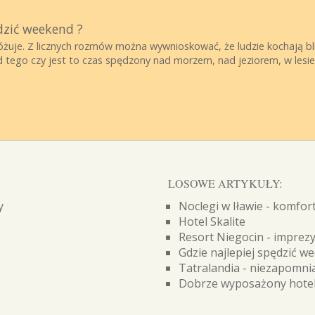
dzić weekend ?
żuje. Z licznych rozmów można wywnioskować, że ludzie kochają bli
od tego czy jest to czas spędzony nad morzem, nad jeziorem, w lesi
LOSOWE ARTYKUŁY:
y
Noclegi w Iławie - komfo
Hotel Skalite
Resort Niegocin - imprezy
Gdzie najlepiej spędzić w
Tatralandia - niezapomnia
Dobrze wyposażony hotel 