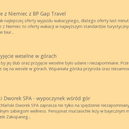
e z Niemiec z BP Gap Travel
k najlepszej oferty wyjazdu wakacyjnego, dlatego oferty last minute
te z Niemiec to oferty wakacji w najwyższym standardzie turystyczny
 biur...
yjęcie weselne w górach
y jej ślub oraz przyjęcie weselne było udane i niezapomniane. Przec
je się na wesele w górach. Wspaniała górska przyroda oraz niesamow
ki Dworek SPA - wypoczynek wśród gór
hlański Dworek SPA zaprasza nie tylko na spędzenie niezapomnianyc
lnym zabiegom wellness. Pensjonat murzasichle leży w bajecznym mie
iele Zakopaneg...