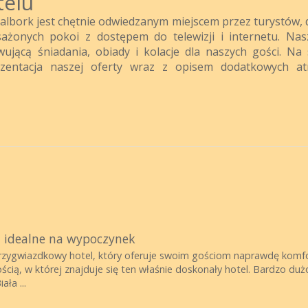
telu
 Malbork jest chętnie odwiedzanym miejscem przez turystów, 
ażonych pokoi z dostępem do telewizji i internetu. Nas
ującą śniadania, obiady i kolacje dla naszych gości. Na 
ezentacja naszej oferty wraz z opisem dodatkowych atr
u idealne na wypoczynek
rzygwiazdkowy hotel, który oferuje swoim gościom naprawdę komfor
ścią, w której znajduje się ten właśnie doskonały hotel. Bardzo du
ała ...