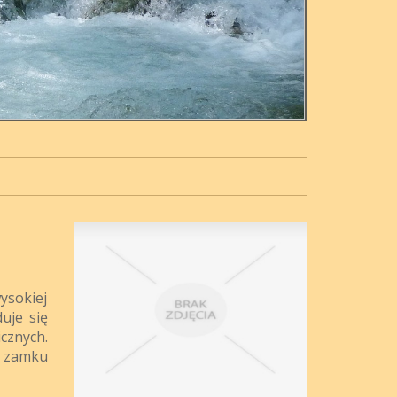
ysokiej
uje się
cznych.
a zamku