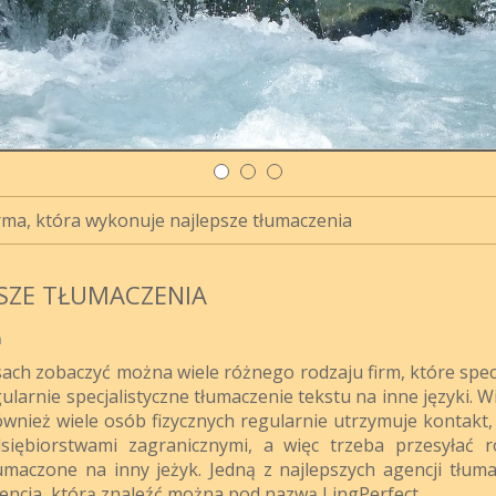
rma, która wykonuje najlepsze tłumaczenia
PSZE TŁUMACZENIA
a
ach zobaczyć można wiele różnego rodzaju firm, które specj
larnie specjalistyczne tłumaczenie tekstu na inne języki. W
również wiele osób fizycznych regularnie utrzymuje kontakt,
siębiorstwami zagranicznymi, a więc trzeba przesyłać 
maczone na inny jeżyk. Jedną z najlepszych agencji tłum
gencja, którą znaleźć można pod nazwą LingPerfect.