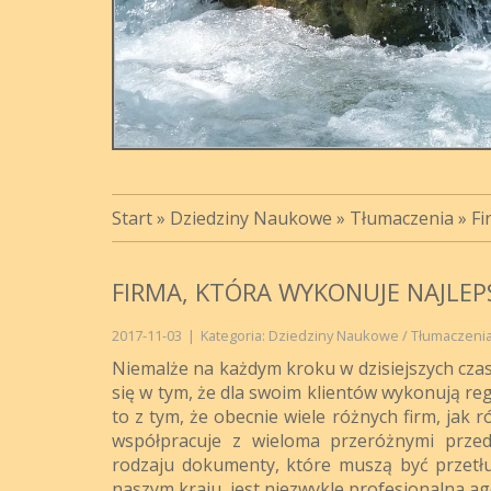
Start
»
Dziedziny Naukowe
»
Tłumaczenia
»
Fi
FIRMA, KTÓRA WYKONUJE NAJLE
2017-11-03
|
Kategoria: Dziedziny Naukowe / Tłumaczeni
Niemalże na każdym kroku w dzisiejszych czas
się w tym, że dla swoim klientów wykonują regu
to z tym, że obecnie wiele różnych firm, jak 
współpracuje z wieloma przeróżnymi przed
rodzaju dokumenty, które muszą być przetłu
naszym kraju, jest niezwykle profesjonalna a