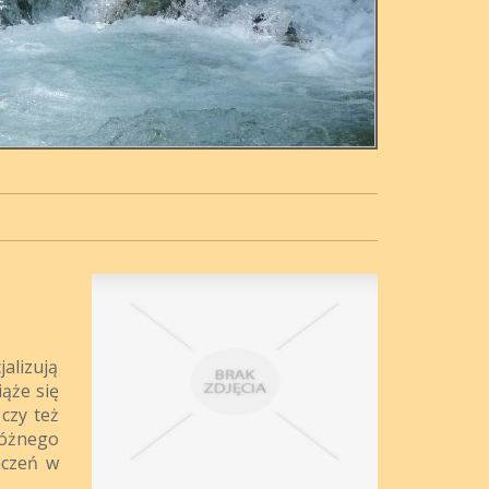
alizują
iąże się
 czy też
różnego
aczeń w