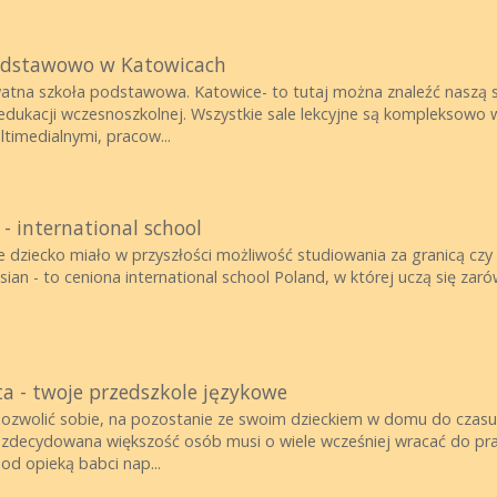
odstawowo w Katowicach
atna szkoła podstawowa. Katowice- to tutaj można znaleźć naszą s
edukacji wczesnoszkolnej. Wszystkie sale lekcyjne są kompleksowo 
imedialnymi, pracow...
 - international school
je dziecko miało w przyszłości możliwość studiowania za granicą czy
sian - to ceniona international school Poland, w której uczą się z
ta - twoje przedszkole językowe
ozwolić sobie, na pozostanie ze swoim dzieckiem w domu do czasu, 
zdecydowana większość osób musi o wiele wcześniej wracać do prac
od opieką babci nap...