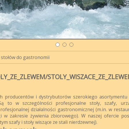
 stołów do gastronomii
OLY_ZE_ZLEWEM/STOLY_WISZACE_ZE_ZLEW
ch producentów i dystrybutorów szerokiego asortymentu 
Są to w szczególności profesjonalne stoły, szafy, urz
rofesjonalnej działalności gastronomicznej (m.in. w restaur
i w zakresie żywienia zbiorowego). W naszej ofercie po
ym szafy i stoły wiszące ze stali nierdzewnej).