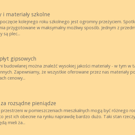
 i materiały szkolne
poczęcie kolejnego roku szkolnego jest ogromny przeżyciem. Spotka
dnia przygotowane w maksymalny możliwy sposób. Jednym z przedm
 są plec...
 płyt gipsowych
i budowlanej można znaleźć wysokiej jakości materiały - w tym w ta
lu innych. Zapewniamy, że wszystkie oferowane przez nas materia
ch cenowy...
 za rozsądne pieniądze
rzestrzeni w pomieszczeniach mieszkalnych mogą być różnego rodza
to jest ich obecnie na rynku naprawdę bardzo dużo. Taki stan rzeczy
dą mieli ża...