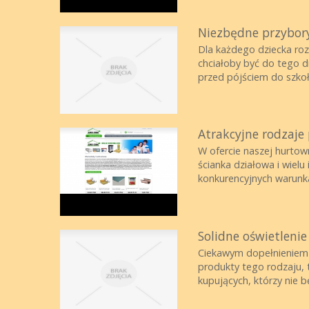
Niezbędne przybory
Dla każdego dziecka roz
chciałoby być do tego 
przed pójściem do szkoły
Atrakcyjne rodzaje
W ofercie naszej hurtown
ścianka działowa i wie
konkurencyjnych warunka
Solidne oświetlenie
Ciekawym dopełnieniem p
produkty tego rodzaju, 
kupujących, którzy nie bę