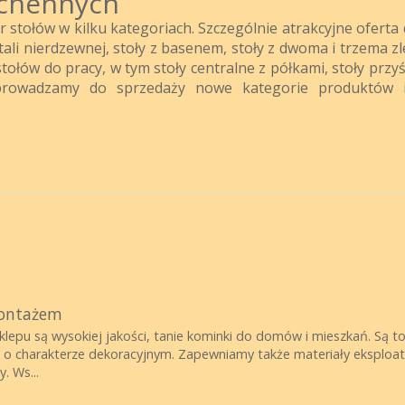
uchennych
stołów w kilku kategoriach. Szczególnie atrakcyjne oferta 
stali nierdzewnej, stoły z basenem, stoły z dwoma i trzema z
tołów do pracy, w tym stoły centralne z półkami, stoły przy
 wprowadzamy do sprzedaży nowe kategorie produktów 
montażem
klepu są wysokiej jakości, tanie kominki do domów i mieszkań. Są t
e o charakterze dekoracyjnym. Zapewniamy także materiały eksploa
. Ws...