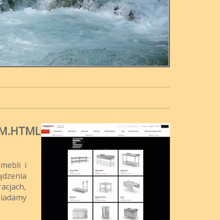
EM.HTML
mebli i
ądzenia
acjach,
siadamy