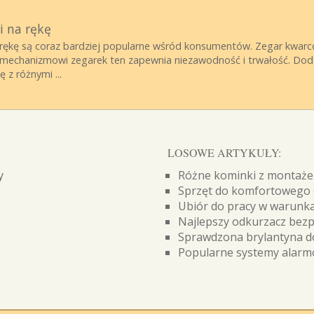
i na rękę
ękę są coraz bardziej popularne wśród konsumentów. Zegar kwarcow
u mechanizmowi zegarek ten zapewnia niezawodność i trwałość. Do
 z różnymi ...
LOSOWE ARTYKUŁY:
y
Różne kominki z montaż
Sprzęt do komfortowego 
Ubiór do pracy w warunka
Najlepszy odkurzacz be
Sprawdzona brylantyna d
Popularne systemy alarm