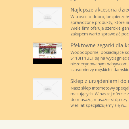
Najlepsze akcesoria dzie
W trosce o dobro, bezpieczeńs
sprawdzone produkty, które n
Wiele firm oferuje szerokie ga
zakupem warto sprawdzić pochod
Efektowne zegarki dla k
Wodoodporne, posiadające soli
S110H 1BEF są na wyciągnięcie
niezdecydowanym nabywcom, w 
czasomierzy męskich i damski
Sklep z urządeniami do 
Nasz sklep internetowy specja
masujących. W naszej ofercie z
do masażu, masażer stóp czy t
wieli lat specjalizujemy się w...