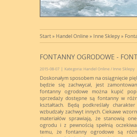
Start
»
Handel Online
»
Inne Sklepy
»
Font
FONTANNY OGRODOWE - FON
2015-08-07
|
Kategoria: Handel Online / Inne Sklepy
Doskonałym sposobem na osiągnięcie pię
będzie się zachwycał, jest zamontowa
fontanny ogrodowe można kupić popr
sprzedaży dostępne są fontanny w różn
kształtach. Będą podkreślały charakte
wzbudzały zachwyt innych. Ciekawe wzorn
materiałów sprawiają, że stanowią on
ogrodu i z pewnością spełnią oczekiwan
temu, że fontanny ogrodowe są różne