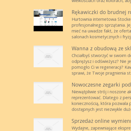
wielkościach oraz kolorach, aby
Rękawiczki do brudnej r
Hurtownia internetowa Stocker
profesjonalnego sprzątania. Je
mieć na uwadze fakt, że ofert
salonach kosmetycznych i fryzjer
Wanna z obudową ze skl
Chciałbyś stworzyć w swoim d
odprężysz i odświeżysz? Nie je
pomogło Ci w regeneracji? Kaw
sprawi, że Twoje pragnienia sta
Nowoczesne zegarki pod
Niewątpliwie strój i noszone 
reprezentować. Dlatego z pers
koniecznością, która pozwala 
dostępnych jest niezwykle duż
Sprzedaż online wymien
Wydajne, zapewniające ekspre