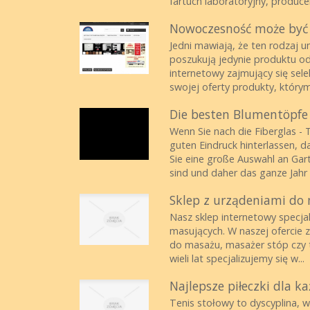
fartuch laboratoryjny, produce
Nowoczesność może być 
Jedni mawiają, że ten rodzaj 
poszukują jedynie produktu od
internetowy zajmujący się se
swojej oferty produkty, który
Die besten Blumentöpfe
Wenn Sie nach die Fiberglas - 
guten Eindruck hinterlassen, d
Sie eine große Auswahl an Gart
sind und daher das ganze Jahr ü
Sklep z urządeniami do 
Nasz sklep internetowy specja
masujących. W naszej ofercie z
do masażu, masażer stóp czy t
wieli lat specjalizujemy się w...
Najlepsze piłeczki dla 
Tenis stołowy to dyscyplina, w