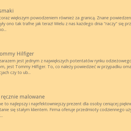
 smaki
ę coraz większym powodzeniem również za granicą. Znane powiedzenie
ły ono tak trafne jak teraz! Wielu z nas każdego dnia "raczy" się p
o...
ommy Hilfiger
zarazem jest jednym z największych potentatów rynku odzieżowego,
m, jest Tommy Hilfiger. To, co należy powiedzieć w przypadku oma
ach czy to ub...
ki ręcznie malowane
ne to najlepszy i najefektowniejszy prezent dla osoby ceniącej piękn
nie się stałym klientem. Firma oferuje przedmioty codziennego użytku,
..