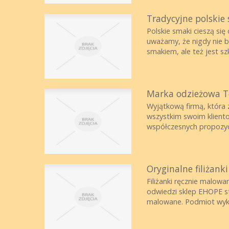
Tradycyjne polskie
Polskie smaki cieszą si
uważamy, że nigdy nie by
smakiem, ale też jest szk
Marka odzieżowa T
Wyjątkową firmą, która 
wszystkim swoim kliento
współczesnych propozycj
Oryginalne filiżan
Filiżanki ręcznie malowa
odwiedzi sklep EHOPE sta
malowane. Podmiot wyk.