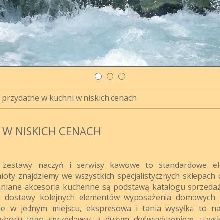
 przydatne w kuchni w niskich cenach
 W NISKICH CENACH
we zestawy naczyń i serwisy kawowe to standardowe e
ty znajdziemy we wszystkich specjalistycznych sklepach o
mniane akcesoria kuchenne są podstawą katalogu sprzed
e dostawy kolejnych elementów wyposażenia domowych 
e w jednym miejscu, ekspresowa i tania wysyłka to n
yboru tego sprzedawcy, z dużym doświadczeniem, uzys