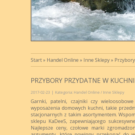
Start
»
Handel Online
»
Inne Sklepy
»
Przybory
PRZYBORY PRZYDATNE W KUCHNI
2017-02-23
|
Kategoria: Handel Online / Inne Sklepy
Garnki, patelni, czajniki czy wieloosobo
wyposażenia domowych kuchni, takie przedmio
stacjonarnych z takim asortymentem. Wspo
sklepu KaDeeS, zapewniającego sukcesywn
Najlepsze ceny, czołowe marki zgromadzon
argumenty, które powinny przekonać do w