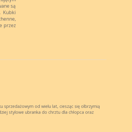
wane są
. Kubki
chenne,
e przez
nku sprzedażowym od wielu lat, ciesząc się olbrzymią
ziej stylowe ubranka do chrztu dla chłopca oraz