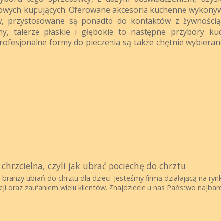
asowych kupujących. Oferowane akcesoria kuchenne wykony
, przystosowane są ponadto do kontaktów z żywnością
ny, talerze płaskie i głębokie to następne przybory ku
Profesjonalne formy do pieczenia są także chętnie wybieran
hrzcielna, czyli jak ubrać pociechę do chrztu
w branży ubrań do chrztu dla dzieci. Jesteśmy firmą działającą na ry
i oraz zaufaniem wielu klientów. Znajdziecie u nas Państwo najbard