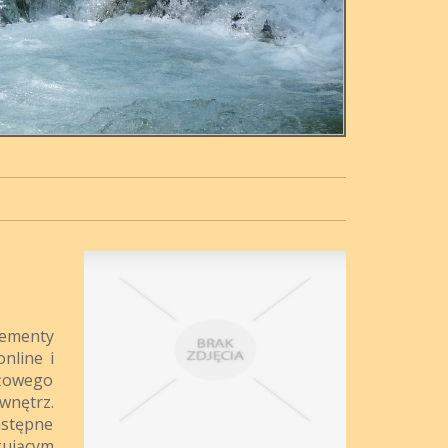
lementy
nline i
ażowego
wnętrz.
astępne
kującym