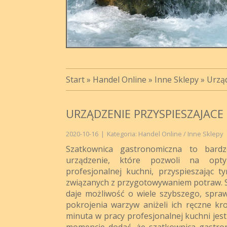
Start
»
Handel Online
»
Inne Sklepy
»
Urząd
URZĄDZENIE PRZYSPIESZAJACE
2020-10-16
|
Kategoria: Handel Online / Inne Sklepy
Szatkownica gastronomiczna to bardz
urządzenie, które pozwoli na optym
profesjonalnej kuchni, przyspieszając 
związanych z przygotowywaniem potraw. 
daje możliwość o wiele szybszego, spraw
pokrojenia warzyw aniżeli ich ręczne kr
minuta w pracy profesjonalnej kuchni jes
momencie dodać, że szatkownica gastro