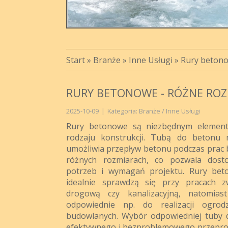
Start
»
Branże
»
Inne Usługi
»
Rury betono
RURY BETONOWE - RÓŻNE ROZ
2025-10-09
|
Kategoria: Branże / Inne Usługi
Rury betonowe są niezbędnym elemen
rodzaju konstrukcji. Tubą do betonu
umożliwia przepływ betonu podczas prac
różnych rozmiarach, co pozwala dost
potrzeb i wymagań projektu. Rury bet
idealnie sprawdzą się przy pracach zw
drogową czy kanalizacyjną, natomias
odpowiednie np. do realizacji ogro
budowlanych. Wybór odpowiedniej tuby d
efektywnego i bezproblemowego przepro