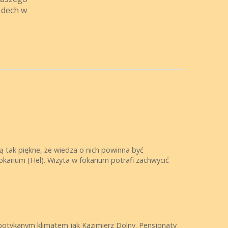
ą dech w
są tak piękne, że wiedza o nich powinna być
okarium (Hel). Wizyta w fokarium potrafi zachwycić
spotykanym klimatem jak Kazimierz Dolny. Pensjonaty