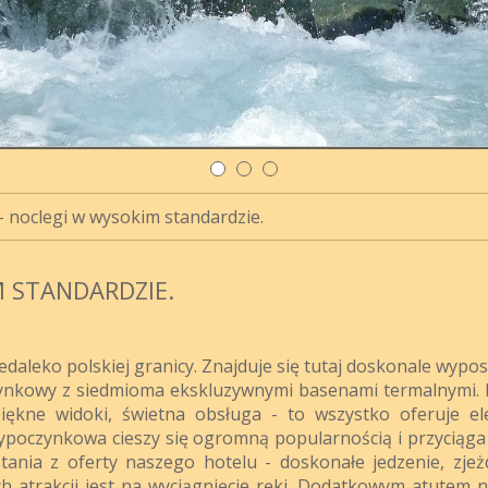
 noclegi w wysokim standardzie.
 STANDARDZIE.
edaleko polskiej granicy. Znajduje się tutaj doskonale wypo
nkowy z siedmioma ekskluzywnymi basenami termalnymi. 
ękne widoki, świetna obsługa - to wszystko oferuje el
poczynkowa cieszy się ogromną popularnością i przyciąga
tania z oferty naszego hotelu - doskonałe jedzenie, zjeżd
 atrakcji jest na wyciągnięcie ręki. Dodatkowym atutem 