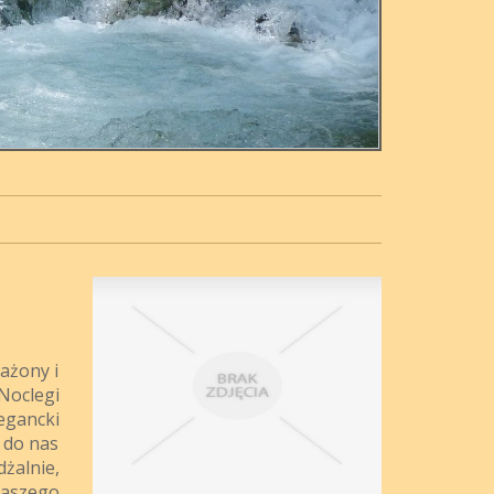
sażony i
Noclegi
egancki
 do nas
żalnie,
naszego