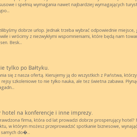
uksusowe i spełnią wymagania nawet najbardziej wymagających tury
po...
libyśmy dobrze urlop. Jednak trzeba wybrać odpowiednie miejsce, gd
ile i wrócimy z niezwykłymi wspomnieniami, które będą nam towarz
en. Besk...
ie tylko po Bałtyku.
 się z nasza ofertą. Kierujemy ją do wszystkich z Państwa, którzy c
rejsy szkoleniowe to nie tylko nauka, ale tez świetna zabawa. Płyną
agadn...
hotel na konferencje i inne imprezy.
sprawdzona firma, która od lat prowadzi dobrze prosperujący hotel
ektu, w którym możesz przeprowadzić spotkanie biznesowe, wynająć
y samych do�...