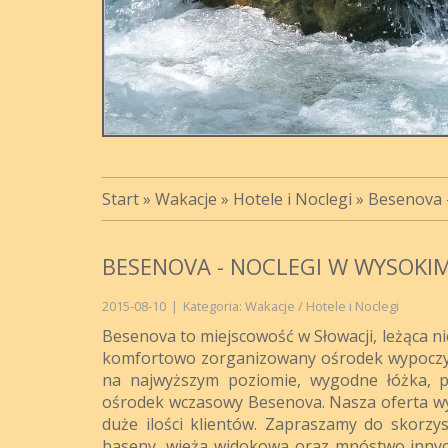
Start
»
Wakacje
»
Hotele i Noclegi
»
Besenova -
BESENOVA - NOCLEGI W WYSOKIM
2015-08-10
|
Kategoria: Wakacje / Hotele i Noclegi
Besenova to miejscowość w Słowacji, leżąca ni
komfortowo zorganizowany ośrodek wypoczy
na najwyższym poziomie, wygodne łóżka, pi
ośrodek wczasowy Besenova. Nasza oferta wy
duże ilości klientów. Zapraszamy do skorzys
baseny, wieża widokowa oraz mnóstwo innych