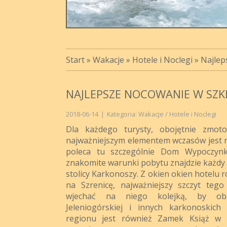
Start
»
Wakacje
»
Hotele i Noclegi
»
Najlep
NAJLEPSZE NOCOWANIE W SZKL
2018-06-14
|
Kategoria: Wakacje / Hotele i Noclegi
Dla każdego turysty, obojętnie zmot
najważniejszym elementem wczasów jest 
poleca tu szczególnie Dom Wypoczyn
znakomite warunki pobytu znajdzie każdy 
stolicy Karkonoszy. Z okien okien hotelu 
na Szrenicę, najważniejszy szczyt teg
wjechać na niego kolejką, by obe
Jeleniogórskiej i innych karkonoskich 
regionu jest również Zamek Książ w 