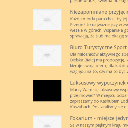
piękne widoki, świetna obsługa 
Niezapomniane przyjęci
Każda młoda para chce, by jej 
Przecież to najważniejszy w ży
wesele w górach. Wspaniała gó
sprawiają, że ślub ma okazję sta
Biuro Turystyczne Sport
Dla miłośników aktywnego spę
Bielska Białej ma propozycję, 
kieruje swoją ofertę dla każd
względu na to, czy ma to być w
Luksusowy wypoczynek d
Marzy Wam się luksusowy wypoc
przejmować? W miejscu oddalon
zapraszamy do Kashubian Lodg
Kaszubach. Postaraliśmy się o t
Fokarium - miejsce jedy
Są w naszym pięknym kraju miej